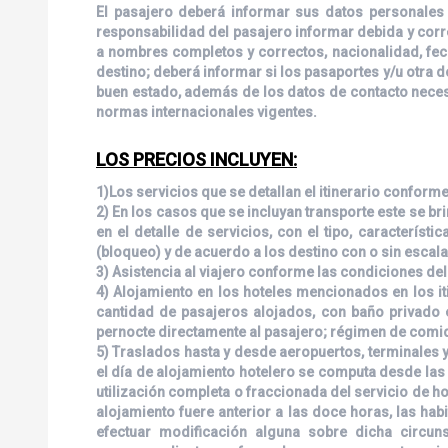
El pasajero deberá informar sus datos personales 
responsabilidad del pasajero informar debida y corre
a nombres completos y correctos, nacionalidad, fec
destino; deberá informar si los pasaportes y/u otra
buen estado, además de los datos de contacto necesa
normas internacionales vigentes.
LOS PRECIOS INCLUYEN:
1)Los servicios que se detallan el itinerario conform
2) En los casos que se incluyan transporte este se br
en el detalle de servicios, con el tipo, característ
(bloqueo) y de acuerdo a los destino con o sin escal
3) Asistencia al viajero conforme las condiciones de
4) Alojamiento en los hoteles mencionados en los it
cantidad de pasajeros alojados, con baño privado e
pernocte directamente al pasajero; régimen de comid
5) Traslados hasta y desde aeropuertos, terminales y
el día de alojamiento hotelero se computa desde las q
utilización completa o fraccionada del servicio de hote
alojamiento fuere anterior a las doce horas, las hab
efectuar modificación alguna sobre dicha circunst