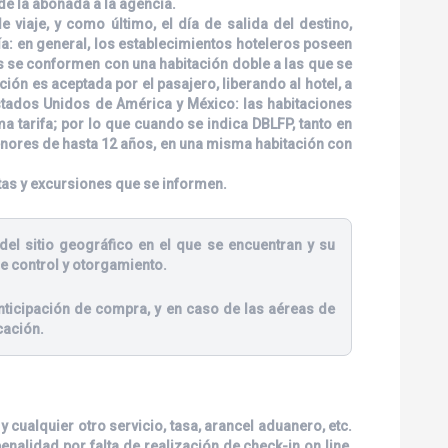
de la abonada a la agencia.
viaje, y como último, el día de salida del destino,
ía: en general, los establecimientos hoteleros poseen
es se conformen con una habitación doble a las que se
ión es aceptada por el pasajero, liberando al hotel, a
stados Unidos de América y México: las habitaciones
tarifa; por lo que cuando se indica DBLFP, tanto en
enores de hasta 12 años, en una misma habitación con
tas y excursiones que se informen.
del sitio geográfico en el que se encuentran y su
e control y otorgamiento.
ticipación de compra, y en caso de las aéreas de
cación.
 cualquier otro servicio, tasa, arancel aduanero, etc.
nalidad por falta de realización de check-in on line,