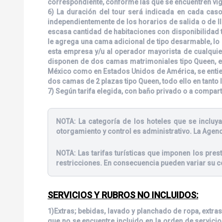
correspondiente, conforme las que se encuentren vige
6) La duración del tour será indicada en cada caso
independientemente de los horarios de salida o de ll
escasa cantidad de habitaciones con disponibilidad t
le agrega una cama adicional de tipo desarmable, lo q
esta empresa y/u al operador mayorista de cualquie
disponen de dos camas matrimoniales tipo Queen, en
México como en Estados Unidos de América, se entien
dos camas de 2 plazas tipo Queen, todo ello en tanto 
7) Según tarifa elegida, con baño privado o a compar
NOTA:
La categoría de los hoteles que se incluya
otorgamiento y control es administrativo. La Agenc
NOTA:
Las tarifas turísticas que imponen los pre
restricciones. En consecuencia pueden variar su c
SERVICIOS Y RUBROS NO INCLUIDOS:
1)Extras; bebidas, lavado y planchado de ropa, extras
que no se encuentre incluido en la orden de servicio