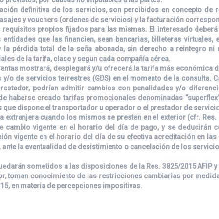
ión definitiva de los servicios, son percibidos en concepto de re
asajes y vouchers (ordenes de servicios) y la facturación correspon
s requisitos propios fijados para las mismas. El interesado deber
entidades que las financien, sean bancarias, billeteras virtuales, 
 la pérdida total de la seña abonada, sin derecho a reintegro ni
ales de la tarifa, clase y segun cada compañía aérea.
de ventas mostrará, desplegará y/u ofrecerá la tarifa más económica
 y/o de servicios terrestres (GDS) en el momento de la consulta. C
 prestador, podrían admitir cambios con penalidades y/o diferenc
 de haberse creado tarifas promocionales denominadas “superflex”
s que dispone el transportador u operador o el prestador de servici
 extranjera cuando los mismos se presten en el exterior (cfr. Res. 7
de cambio vigente en el horario del día de pago, y se deducirán
ación vigente en el horario del día de su efectiva acreditación en l
 ante la eventualidad de desistimiento o cancelación de los servic
uedarán sometidos a las disposiciones de la Res. 3825/2015 AFIP y a
ior, toman conocimiento de las restricciones cambiarias por medi
815, en materia de percepciones impositivas.