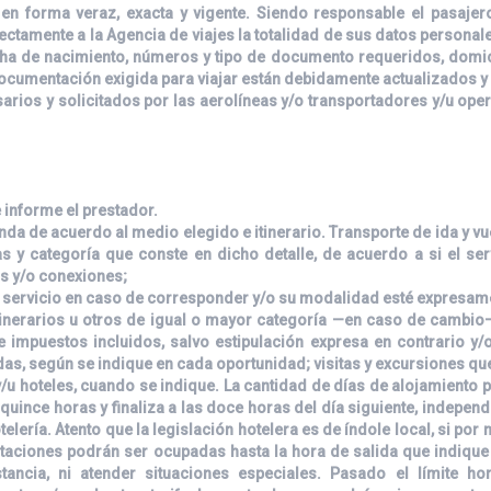
en forma veraz, exacta y vigente. Siendo responsable el pasajer
ctamente a la Agencia de viajes la totalidad de sus datos personales
ha de nacimiento, números y tipo de documento requeridos, domici
 documentación exigida para viajar están debidamente actualizados y
rios y solicitados por las aerolíneas y/o transportadores y/u op
e informe el prestador.
inda de acuerdo al medio elegido e itinerario. Transporte de ida y v
icas y categoría que conste en dicho detalle, de acuerdo a si el se
as y/o conexiones;
l servicio en caso de corresponder y/o su modalidad esté expresame
inerarios u otros de igual o mayor categoría —en caso de cambio—,
 impuestos incluidos, salvo estipulación expresa en contrario y
as, según se indique en cada oportunidad; visitas y excursiones q
/u hoteles, cuando se indique. La cantidad de días de alojamiento 
uince horas y finaliza a las doce horas del día siguiente, independ
lería. Atento que la legislación hotelera es de índole local, si por m
itaciones podrán ser ocupadas hasta la hora de salida que indique 
ancia, ni atender situaciones especiales. Pasado el límite hor