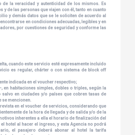
o de la veracidad y autenticidad de los mismos. Es
 y de las personas que viajen con él, tanto en cuanto
lio y demás datos que se le soliciten de acuerdo al
 encontrarse en condiciones adecuadas, legibles y en
eradores, por cuestiones de seguridad y conforme las
uelta, cuando este servicio esté expresamente incluido
rvicio es regular, chárter o con sistema de block off
nte indicada en el voucher respectivo;
 en habitaciones simples, dobles o triples, según la
/o salvo en ciudades y/o países que cobren tasas de
ue se mencionen.
prevista en el voucher de servicios, considerando que
ientemente de la hora de llegada y de salida y/o de la
otivos inherentes a ella el horario de finalización del
el hotel al hacer el ingreso, y esta Agencia no podrá
ario, el pasajero deberá abonar al hotel la tarifa