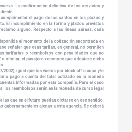
serva. La confirmación definitiva de los servicios y
diente.
á cumplimentar el pago de los saldos en los plazos y
etc. El incumplimiento en la forma y plazos previstos
 reclamo alguno. Respecto a las líneas aéreas, cada
 disponible al momento de la cotización encontrada en
abe señalar que esas tarifas, en general, no permiten
ias tarifarias o reembolsos con penalidades que no
 o similar, el pasajero reconoce que adquiere dicha
os.
/2002), igual que los vuelos por block off o cupo y/o
 como pago a cuenta del total cotizado en la moneda
as cuentas informadas por esta compañía. Para el caso
ios, los reembolsos serán en la moneda de curso legal
 las que en el futuro puedan dictarse en ese sentido.
das gubernamentales ajenas a esta agencia. Se deberá