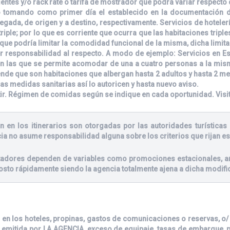
ntes y/o rack rate o tarifa de mostrador que podrá variar respecto 
 tomando como primer día el establecido en la documentación de 
egada, de origen y a destino, respectivamente. Servicios de hoteler
riple; por lo que es corriente que ocurra que las habitaciones tripl
ue podría limitar la comodidad funcional de la misma, dicha limitac
r responsabilidad al respecto. A modo de ejemplo: Servicios en E
 las que se permite acomodar de una a cuatro personas a la misma 
de que son habitaciones que albergan hasta 2 adultos y hasta 2 m
las medidas sanitarias así lo autoricen y hasta nuevo aviso.
tir. Régimen de comidas según se indique en cada oportunidad. Visi
n en los itinerarios son otorgadas por las autoridades turísticas 
ia no asume responsabilidad alguna sobre los criterios que rijan es
stadores dependen de variables como promociones estacionales, an
osto rápidamente siendo la agencia totalmente ajena a dicha modifi
 en los hoteles, propinas, gastos de comunicaciones o reservas, o/ y
 emitida por LA AGENCIA, exceso de equipaje, tasas de embarque, pe