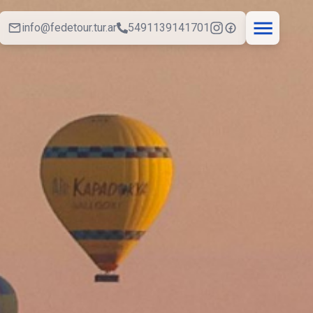
info@fedetour.tur.ar
5491139141701