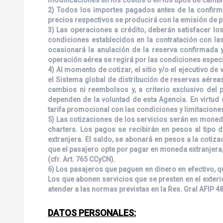
2) Todos los importes pagados antes de la confirmac
precios respectivos se producirá con la emisión de p
3) Las operaciones a crédito, deberán satisfacer lo
condiciones establecidos en la contratación con las 
ocasionará la anulación de la reserva confirmada y
operación aérea se regirá por las condiciones especi
4) Al momento de cotizar, el sitio y/o el ejecutivo 
el Sistema global de distribución de reservas aéreas
cambios ni reembolsos y, a criterio exclusivo del
dependen de la voluntad de esta Agencia. En virtud
tarifa promocional con las condiciones y limitacione
5) Las cotizaciones de los servicios serán en moneda
charters. Los pagos se recibirán en pesos al tipo 
extranjera. El saldo, se abonará en pesos a la cotiz
que el pasajero opte por pagar en moneda extranjera,
(cfr. Art. 765 CCyCN).
6) Los pasajeros que paguen en dinero en efectivo, q
Los que abonen servicios que se presten en el exter
atender a las normas previstas en la Res. Gral AFIP 4
DATOS PERSONALES: